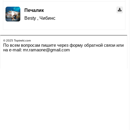
Печалик
Besty
,
Чибинс
© 2025 Toptreki.com
По всем вопросам пишите через форму обратной связи или
на e-mail: mr.ramaone@gmail.com