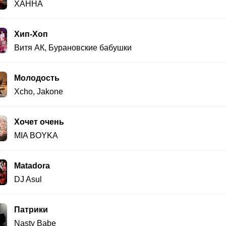
ХАННА
Хип-Хоп
Витя АК
,
Бурановские бабушки
Молодость
Xcho
,
Jakone
Хочет очень
MIA BOYKA
Matadora
DJ Asul
Патрики
Nasty Babe