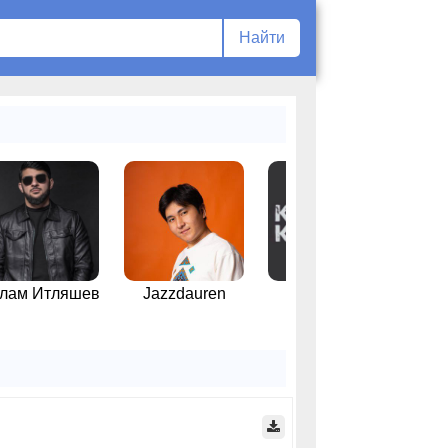
лам Итляшев
Jazzdauren
Kamazz
Султ