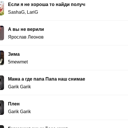
Если я не хороша то найди получше
SashaG
,
LariG
А вы не верили
Ярослав Леонов
Зима
5mewmet
Мама а где папа Папа наш снимается в кино
Garik Garik
Плен
Garik Garik