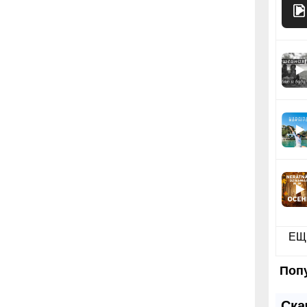
ЕЩ
Поп
Ска