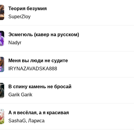
Теория безумия
SuperZloy
Эсмегюль (кавер на русском)
Nadyr
Меня вы люди не судите
IRYNAZAVADSKA888
В спину камень не бросай
Garik Garik
А я весёлая, а я красивая
SashaG
,
Лариса