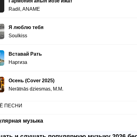
Гармония анын йозе ижат
Radil
,
ANAME
Я люблю тебя
Soulkiss
Вставай Рать
Наргиза
Осень (Cover 2025)
Nerātnās dziesmas
,
M.M.
Ё ПЕСНИ
улярная музыка
чать и слушать популярную музыку 2026 бе