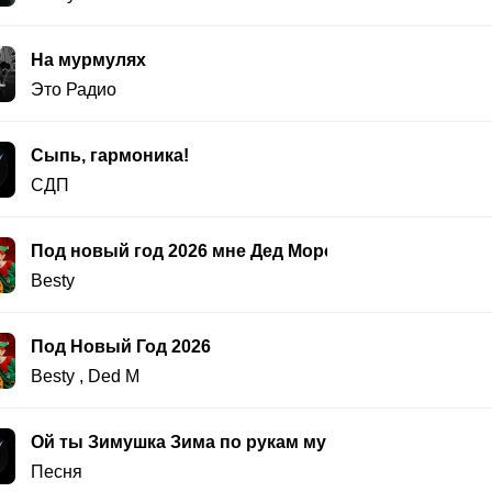
На мурмулях
Это Радио
Сыпь, гармоника!
СДП
Под новый год 2026 мне Дед Мороз подарочек занё
Besty
Под Новый Год 2026
Besty
,
Ded M
Ой ты Зимушка Зима по рукам мурашки
Песня