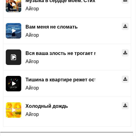
Музыка в сердце моём. Стихи нейросеть
Айгор
Вам меня не сломать
Айгор
Вся ваша злость не трогает меня
Айгор
Тишина в квартире режет острым льдом
Айгор
Холодный дождь
Айгор